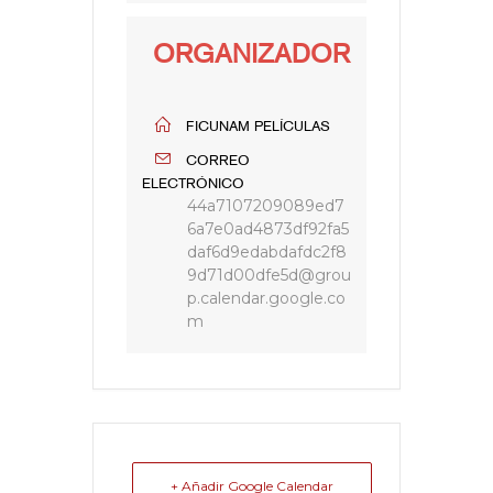
ORGANIZADOR
FICUNAM PELÍCULAS
CORREO
ELECTRÓNICO
44a7107209089ed7
6a7e0ad4873df92fa5
daf6d9edabdafdc2f8
9d71d00dfe5d@grou
p.calendar.google.co
m
+ Añadir Google Calendar