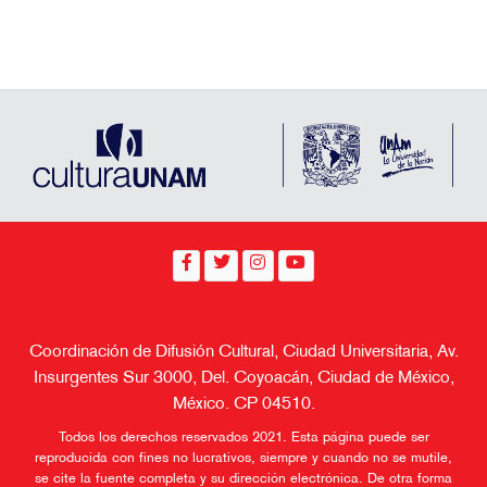
Coordinación de Difusión Cultural, Ciudad Universitaria, Av.
Insurgentes Sur 3000, Del. Coyoacán, Ciudad de México,
México. CP 04510.
Todos los derechos reservados 2021. Esta página puede ser
reproducida con fines no lucrativos, siempre y cuando no se mutile,
se cite la fuente completa y su dirección electrónica. De otra forma