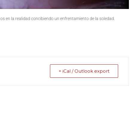
os en la realidad concibiendo un enfrentamiento de la soledad.
+ iCal / Outlook export