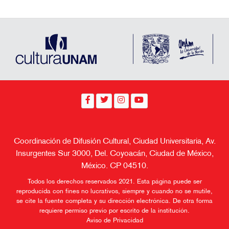
Coordinación de Difusión Cultural, Ciudad Universitaria, Av.
Insurgentes Sur 3000, Del. Coyoacán, Ciudad de México,
México. CP 04510.
Todos los derechos reservados 2021. Esta página puede ser
reproducida con fines no lucrativos, siempre y cuando no se mutile,
se cite la fuente completa y su dirección electrónica. De otra forma
requiere permiso previo por escrito de la institución.
Aviso de Privacidad