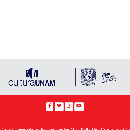
 Ciudad Universitaria, Av. Insurgentes Sur 3000, Del. Coyoacán, 