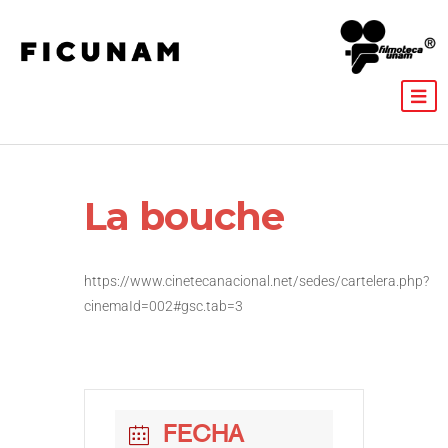
La bouche
https://www.cinetecanacional.net/sedes/cartelera.php?
cinemaId=002#gsc.tab=3
FECHA