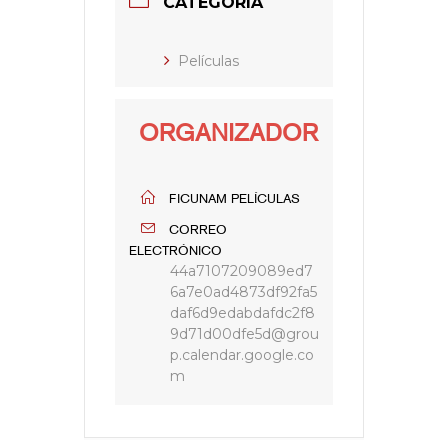
CATEGORÍA
Películas
ORGANIZADOR
FICUNAM PELÍCULAS
CORREO
ELECTRÓNICO
44a7107209089ed7
6a7e0ad4873df92fa5
daf6d9edabdafdc2f8
9d71d00dfe5d@grou
p.calendar.google.co
m