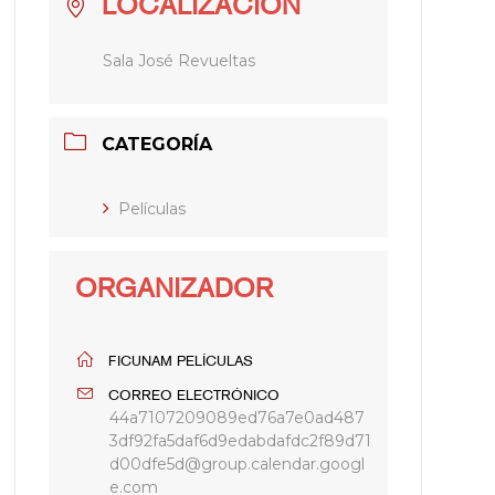
LOCALIZACIÓN
Sala José Revueltas
CATEGORÍA
Películas
ORGANIZADOR
FICUNAM PELÍCULAS
CORREO ELECTRÓNICO
44a7107209089ed76a7e0ad487
3df92fa5daf6d9edabdafdc2f89d71
d00dfe5d@group.calendar.googl
e.com