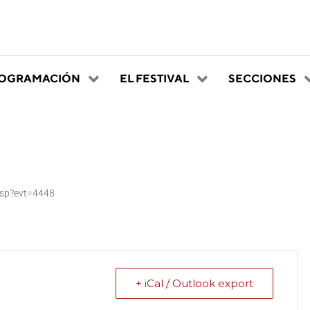
OGRAMACIÓN
EL FESTIVAL
SECCIONES
asp?evt=4448
+ iCal / Outlook export