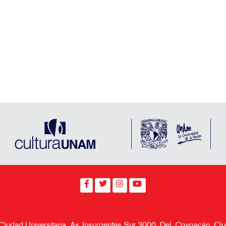
 Ciudad Universitaria, Av. Insurgentes Sur 3000, Del. Coyoacán, 