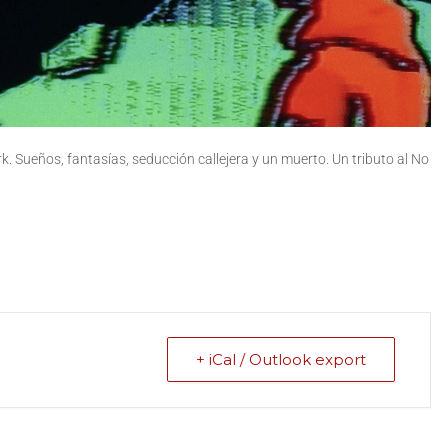
 Sueños, fantasías, seducción callejera y un muerto. Un tributo al No
+ iCal / Outlook export