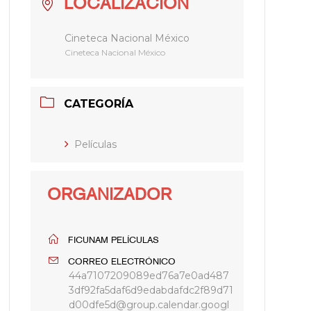
LOCALIZACIÓN
Cineteca Nacional México
Cineteca Nacional México
CATEGORÍA
Películas
ORGANIZADOR
FICUNAM PELÍCULAS
CORREO ELECTRÓNICO
44a7107209089ed76a7e0ad487
3df92fa5daf6d9edabdafdc2f89d71
d00dfe5d@group.calendar.googl