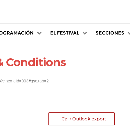
OGRAMACIÓN
EL FESTIVAL
SECCIONES
 Conditions
hp?cinemaId=003#gsc.tab=2
+ iCal / Outlook export