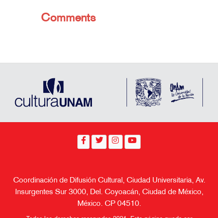
Comments
Coordinación de Difusión Cultural, Ciudad Universitaria, Av.
Insurgentes Sur 3000, Del. Coyoacán, Ciudad de México,
México. CP 04510.