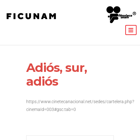
Adiós, sur,
adiós
https://www.cinetecanacional.net/sedes/cartelera.php?
cinemaId=003#gsc.tab=0