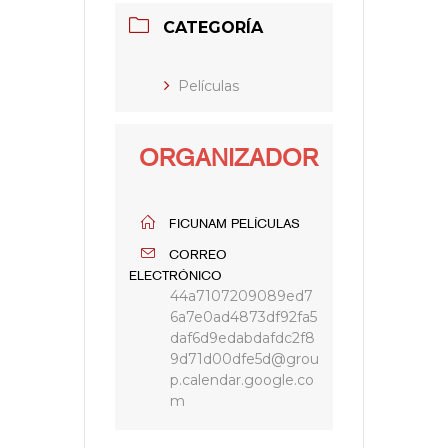
CATEGORÍA
Películas
ORGANIZADOR
FICUNAM PELÍCULAS
CORREO
ELECTRÓNICO
44a7107209089ed7
6a7e0ad4873df92fa5
daf6d9edabdafdc2f8
9d71d00dfe5d@grou
p.calendar.google.co
m