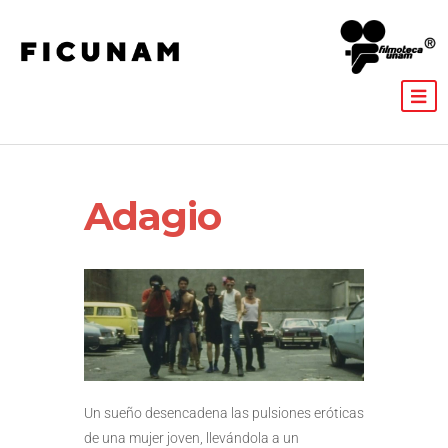
Adagio
Un sueño desencadena las pulsiones eróticas
de una mujer joven, llevándola a un