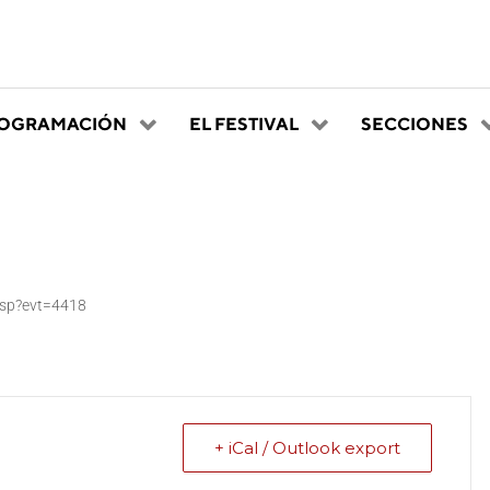
OGRAMACIÓN
EL FESTIVAL
SECCIONES
asp?evt=4418
+ iCal / Outlook export