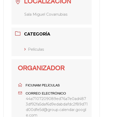
LOCALIZACIÓN
Sala Miguel Covarrubias
CATEGORÍA
Películas
ORGANIZADOR
FICUNAM PELÍCULAS
CORREO ELECTRÓNICO
44a7107209089ed76a7e0ad487
3df92fa5daf6d9edabdafdc2f89d71
d00dfe5d@group.calendar.googl
e.com