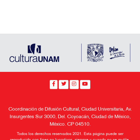
Coordinación de Difusión Cultural, Ciudad Universitaria, Av.
Insurgentes Sur 3000, Del. Coyoacán, Ciudad de México,
México. CP 04510.
Todos los derechos reservados 2021. Esta página puede ser