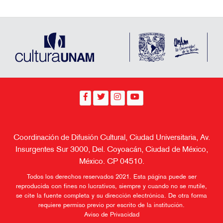
Coordinación de Difusión Cultural, Ciudad Universitaria, Av.
Insurgentes Sur 3000, Del. Coyoacán, Ciudad de México,
México. CP 04510.
Todos los derechos reservados 2021. Esta página puede ser
reproducida con fines no lucrativos, siempre y cuando no se mutile,
se cite la fuente completa y su dirección electrónica. De otra forma
requiere permiso previo por escrito de la institución.
Aviso de Privacidad