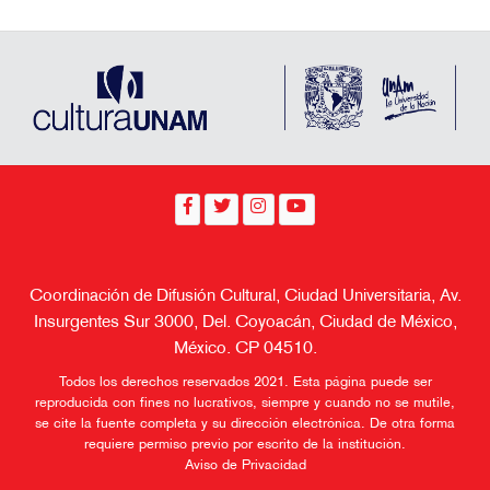
Coordinación de Difusión Cultural, Ciudad Universitaria, Av.
Insurgentes Sur 3000, Del. Coyoacán, Ciudad de México,
México. CP 04510.
Todos los derechos reservados 2021. Esta página puede ser
reproducida con fines no lucrativos, siempre y cuando no se mutile,
se cite la fuente completa y su dirección electrónica. De otra forma
requiere permiso previo por escrito de la institución.
Aviso de Privacidad