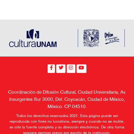
Coordinación de Difusión Cultural, Ciudad Universitaria, Av.
Insurgentes Sur 3000, Del. Coyoacán, Ciudad de México,
México. CP 04510.
Todos los derechos reservados 2021. Esta página puede ser
reproducida con fines no lucrativos, siempre y cuando no se mutile,
se cite la fuente completa y su dirección electrónica. De otra forma
requiere permiso previo por escrito de la institución.