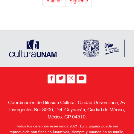
Anterior
Siguiente
Coordinación de Difusión Cultural, Ciudad Universitaria, Av.
Insurgentes Sur 3000, Del. Coyoacán, Ciudad de México,
México. CP 04510.
Todos los derechos reservados 2021. Esta página puede ser
reproducida con fines no lucrativos, siempre y cuando no se mutile,