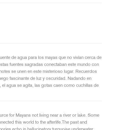
 fuente de agua para los mayas que no vivían cerca de
ue estas fuentes sagradas conectaban este mundo con
enotes se unen en este misterioso lugar. Recuerdos
uego fascinante de luz y oscuridad. Nadando en
, el agua se agita, las gotas caen como cuchillas de
urce for Mayans not living near a river or lake. Some
nected this world to the afterlife.The past and
mories echo in hallucinatory turquoise underwater