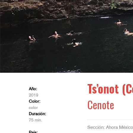
Ts’onot (
Año:
2019
Cenote
Color:
color
Duración:
75 min.
Sección: Ahora Méxic
País: