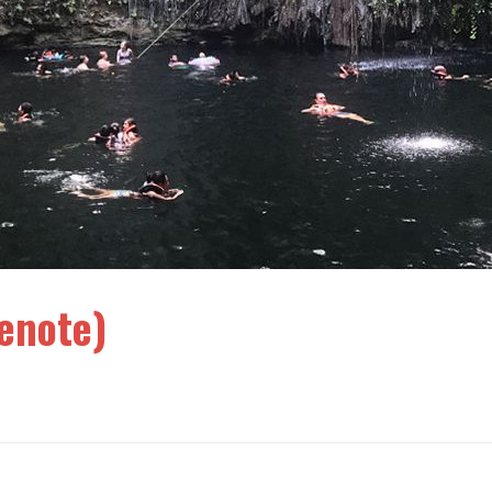
Cenote)
o