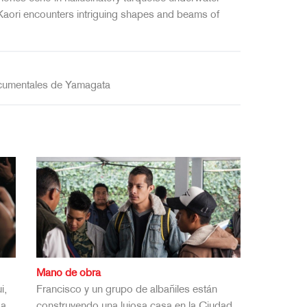
 Kaori encounters intriguing shapes and beams of
ocumentales de Yamagata