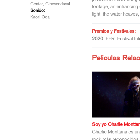
Center, Cinevendaval
footage, an entrancing
Sonido:
light, the water heaves,
Kaori Oda
Premios y Festivales:
2020
IFFR. Festival In
Películas Rela