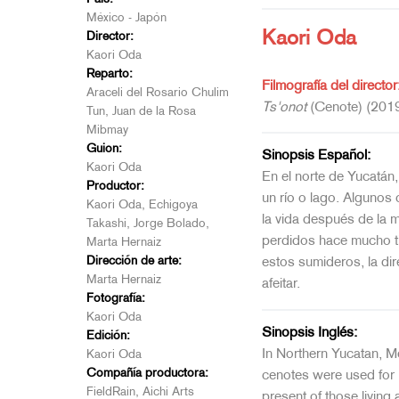
México - Japón
Kaori Oda
Director:
Kaori Oda
Reparto:
Filmografía del director
Araceli del Rosario Chulim
Ts'onot
(Cenote) (201
Tun, Juan de la Rosa
Mibmay
Guion:
Sinopsis Español:
Kaori Oda
En el norte de Yucatán,
Productor:
un río o lago. Algunos
Kaori Oda, Echigoya
la vida después de la 
Takashi, Jorge Bolado,
perdidos hace mucho ti
Marta Hernaiz
Dirección de arte:
estos sumideros, la dir
Marta Hernaiz
afeitar.
Fotografía:
Kaori Oda
Sinopsis Inglés:
Edición:
In Northern Yucatan, Me
Kaori Oda
Compañía productora:
cenotes were used for r
FieldRain, Aichi Arts
present of those living