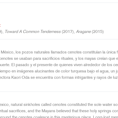
:
9),
Toward A Common Tenderness
(2017),
Aragane
(2015)
 México, los pozos naturales llamados cenotes constituían la única
 cenotes se usaban para sacrificios rituales, y los mayas creían q
muerte. El pasado y el presente de quienes viven alrededor de los c
empo en imágenes alucinantes de color turquesa bajo el agua, un j
ectora Kaori Oda se encuentra con formas intrigantes y rayos de luz
xico, natural sinkholes called cenotes constituted the sole water so
itual sacrifices, and the Mayans believed that these holy springs con
 around the cenotes coalesce in this mysterious place. Long-lost me