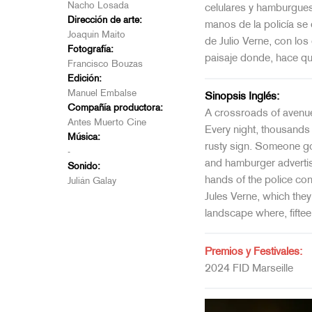
Nacho Losada
celulares y hamburguesa
Dirección de arte:
manos de la policía se 
Joaquín Maito
de Julio Verne, con los
Fotografía:
paisaje donde, hace qu
Francisco Bouzas
Edición:
Manuel Embalse
Sinopsis Inglés:
Compañía productora:
A crossroads of avenues
Antes Muerto Cine
Every night, thousands 
Música:
rusty sign. Someone go
-
and hamburger advertisi
Sonido:
hands of the police con
Julián Galay
Jules Verne, which they 
landscape where, fifte
Premios y Festivales:
2024 FID Marseille