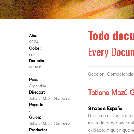
Todo docu
Año:
2024
Every Docum
Color:
color
Duración:
90 min.
Sección: Competencia 
País:
Argentina
Tatiana Mazú 
Director:
Tatiana Mazú González
Reparto:
Sinopsis Español:
-
Un cruce de avenidas q
Guion:
miles de personas lo at
Tatiana Mazú González
Productor:
oxidado. Alguien que v