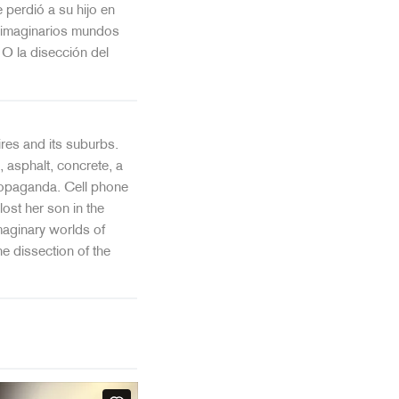
 perdió a su hijo en
s imaginarios mundos
 O la disección del
ires and its suburbs.
, asphalt, concrete, a
propaganda. Cell phone
ost her son in the
maginary worlds of
he dissection of the