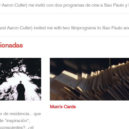
 Aaron Cutler) me invitó con dos programas de cine a Sao Paulo y R
nd Aaron Cutler) invited me with two filmprograms to Sao Paulo and
cionadas
Mum’s Cards
 o de residencia... que
 de "inspiración",
conscientes?, ¿el