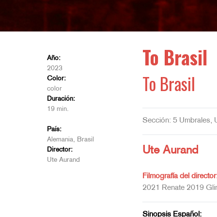
To Brasil
Año:
2023
To Brasil
Color:
color
Duración:
19 min.
Sección: 5 Umbrales, 
País:
Alemania, Brasil
Ute Aurand
Director:
Ute Aurand
Filmografía del director
2021 Renate 2019 Glim
Sinopsis Español: