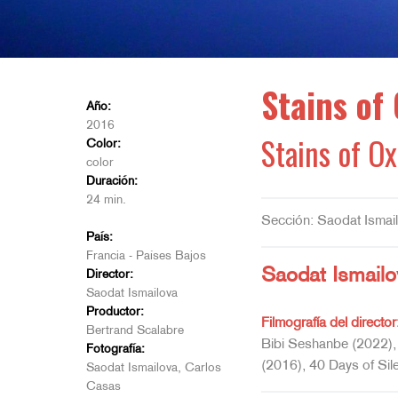
Stains of
Año:
2016
Stains of O
Color:
color
Duración:
24 min.
Sección: Saodat Ismai
País:
Francia - Países Bajos
Saodat Ismailo
Director:
Saodat Ismailova
Productor:
Filmografía del director
Bertrand Scalabre
Bibi Seshanbe (2022), 
Fotografía:
(2016), 40 Days of Sile
Saodat Ismailova, Carlos
Casas