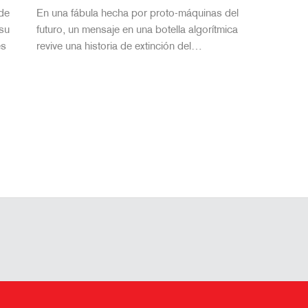
 de
En una fábula hecha por proto-máquinas del
 su
futuro, un mensaje en una botella algorítmica
es
revive una historia de extinción del…