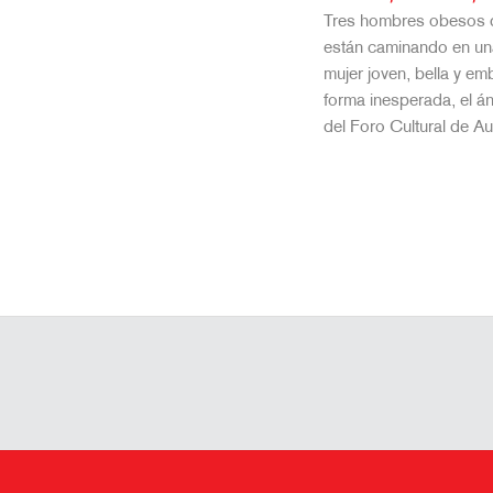
Tres hombres obesos 
están caminando en un
mujer joven, bella y e
forma inesperada, el á
del Foro Cultural de A