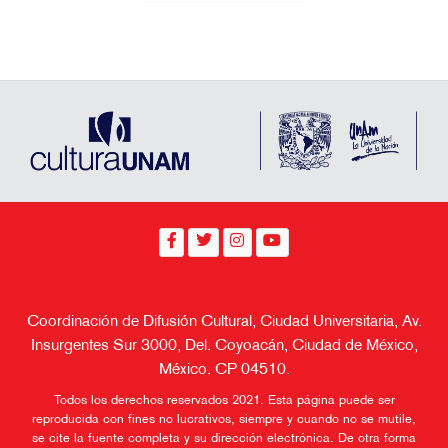
Coordinación de Difusión Cultural, Ciudad Universitaria, Av.
Insurgentes Sur 3000, Del. Coyoacán, Ciudad de México,
México. CP 04510.
Todos los derechos reservados 2021. Esta página puede ser
reproducida con fines no lucrativos, siempre y cuando no se mutile,
se cite la fuente completa y su dirección electrónica. De otra forma