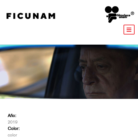
Año:
2019
Color:
color