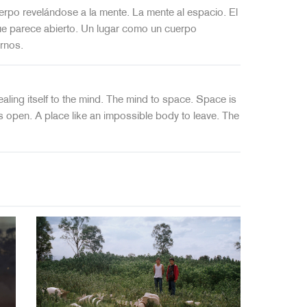
rpo revelándose a la mente. La mente al espacio. El
que parece abierto. Un lugar como un cuerpo
ernos.
ing itself to the mind. The mind to space. Space is
ms open. A place like an impossible body to leave. The