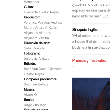
Hernández
¿Qué es lo que nos une
Guion:
espacio es una casa de
Clemente Castor Reyes
imposible de salir. El 
Productor:
Verónica Posada, Andrew
Martin, Arturo J. Kafuri,
Sinopsis Inglés:
Alejandro Alatorre,
What unites us and wha
Alejandra Villalba
a house that its inhabi
Dirección de arte:
body is a tissue that c
Sofía Cravioto
Fotografía:
José Luis Arriaga
Premios y Festivales:
Edición:
-
Sean Von Dahn, Clemente
Castor Reyes
Compañía productora:
Salón de Belleza
Música:
Álvaro O
Sonido:
Jorge Zubillaga