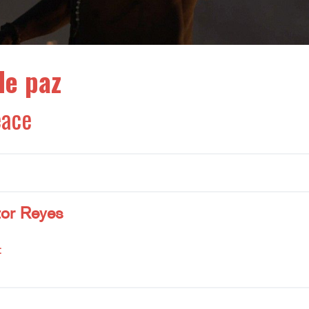
de paz
eace
o
or Reyes
: