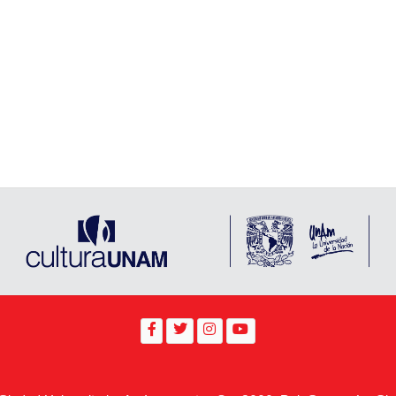
desalojo, los
ha muerto y con él se ha ido toda sabidur
dad del centro de la
para trabajar la tierra. Sin experiencia ag
nen solidariamente
Anterior
Siguiente