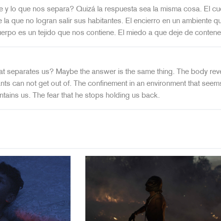
 y lo que nos separa? Quizá la respuesta sea la misma cosa. El cue
 la que no logran salir sus habitantes. El encierro en un ambiente 
cuerpo es un tejido que nos contiene. El miedo a que deje de conten
t separates us? Maybe the answer is the same thing. The body reveal
tants can not get out of. The confinement in an environment that see
ontains us. The fear that he stops holding us back.