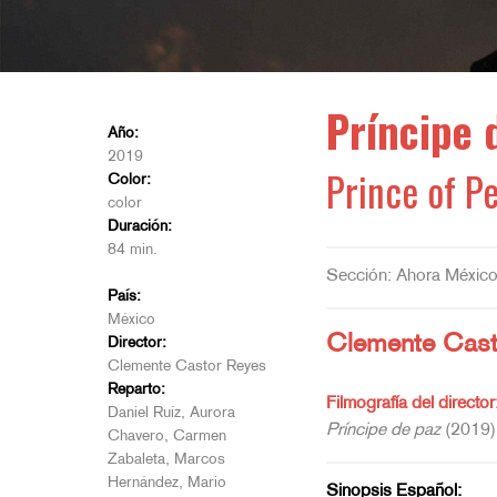
Príncipe 
Año:
2019
Prince of P
Color:
color
Duración:
84 min.
Sección: Ahora Méxic
País:
México
Clemente Cast
Director:
Clemente Castor Reyes
Reparto:
Filmografía del director
Daniel Ruíz, Aurora
Príncipe de paz
(2019)
Chavero, Carmen
Zabaleta, Marcos
Hernández, Mario
Sinopsis Español: