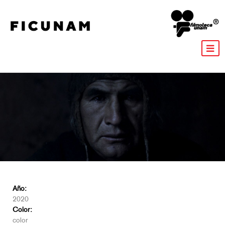
Año:
2020
Color:
color