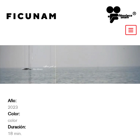
Año:
2023
Color:
color
Duración:
18 min.