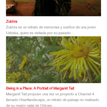
Zukhra
Zukhra es un retrato de memorias y sueños de una joven
Uzbeka, quien es visitada por su pasado…
Being in a Place: A Portrait of Margaret Tait
Margaret Tait propuso una vez un proyecto a Channel 4
llamado Heartlandscape, un retrato de paisaje no realizado
de su región natal de Orkney…