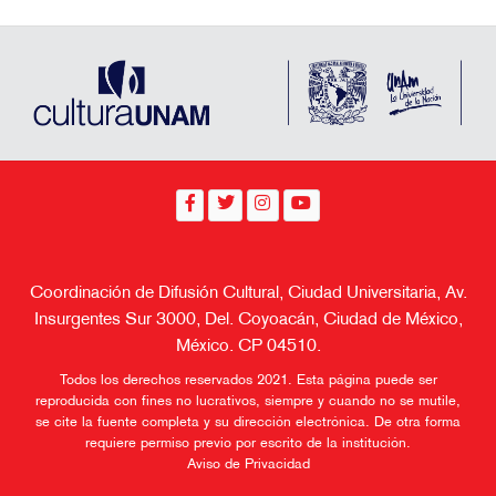
Coordinación de Difusión Cultural, Ciudad Universitaria, Av.
Insurgentes Sur 3000, Del. Coyoacán, Ciudad de México,
México. CP 04510.
Todos los derechos reservados 2021. Esta página puede ser
reproducida con fines no lucrativos, siempre y cuando no se mutile,
se cite la fuente completa y su dirección electrónica. De otra forma
requiere permiso previo por escrito de la institución.
Aviso de Privacidad