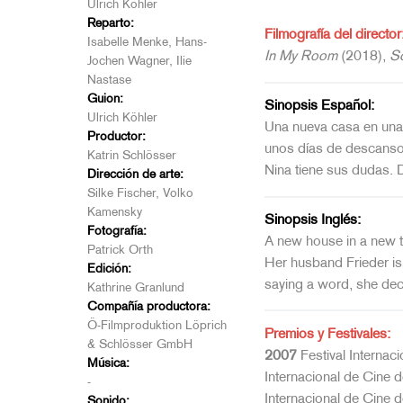
Ulrich Köhler
Reparto:
Filmografía del director
Isabelle Menke, Hans-
In My Room
(2018),
Sc
Jochen Wagner, Ilie
Nastase
Guion:
Sinopsis Español:
Ulrich Köhler
Una nueva casa en una 
Productor:
unos días de descanso.
Katrin Schlösser
Nina tiene sus dudas. D
Dirección de arte:
Silke Fischer, Volko
Kamensky
Sinopsis Inglés:
Fotografía:
A new house in a new to
Patrick Orth
Her husband Frieder is 
Edición:
saying a word, she dec
Kathrine Granlund
Compañía productora:
Ö-Filmproduktion Löprich
Premios y Festivales:
& Schlösser GmbH
2007
Festival Internac
Música:
Internacional de Cine d
-
Internacional de Cine d
Sonido: