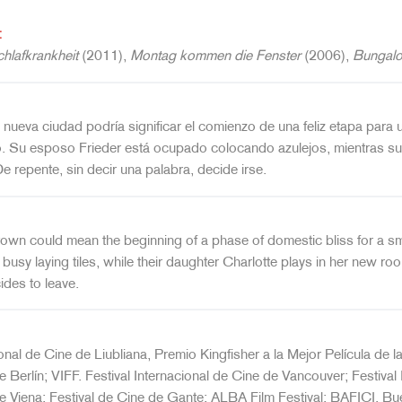
:
hlafkrankheit
(2011),
Montag kommen die Fenster
(2006),
Bungal
nueva ciudad podría significar el comienzo de una feliz etapa para 
 Su esposo Frieder está ocupado colocando azulejos, mientras su h
e repente, sin decir una palabra, decide irse.
wn could mean the beginning of a phase of domestic bliss for a smal
busy laying tiles, while their daughter Charlotte plays in her new ro
ides to leave.
ional de Cine de Liubliana, Premio Kingfisher a la Mejor Película de
e Berlín; VIFF. Festival Internacional de Cine de Vancouver; Festival 
e Viena; Festival de Cine de Gante; ALBA Film Festival; BAFICI. Bue