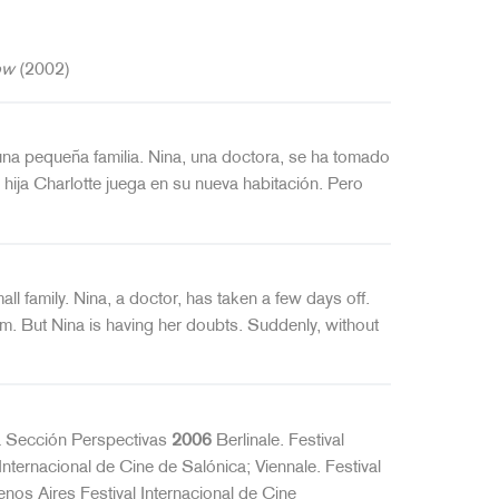
ow
(2002)
una pequeña familia. Nina, una doctora, se ha tomado
ija Charlotte juega en su nueva habitación. Pero
l family. Nina, a doctor, has taken a few days off.
om. But Nina is having her doubts. Suddenly, without
 la Sección Perspectivas
2006
Berlinale. Festival
Internacional de Cine de Salónica; Viennale. Festival
nos Aires Festival Internacional de Cine