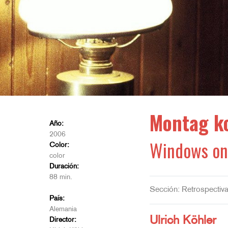
Montag k
Año:
2006
Windows on
Color:
color
Duración:
88 min.
Sección: Retrospectiv
País:
Alemania
Ulrich Köhler
Director: