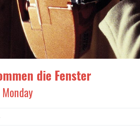
ommen die Fenster
 Monday
a