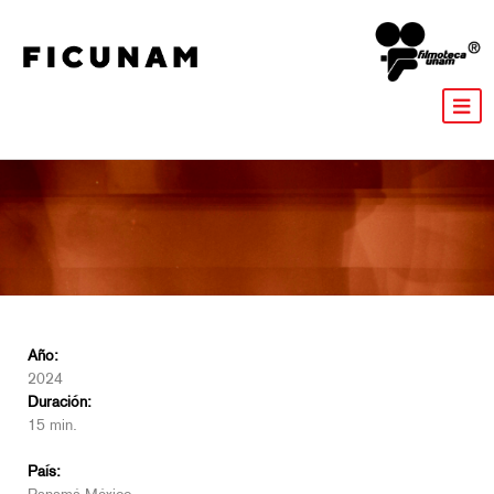
Año:
2024
Duración:
15 min.
País: