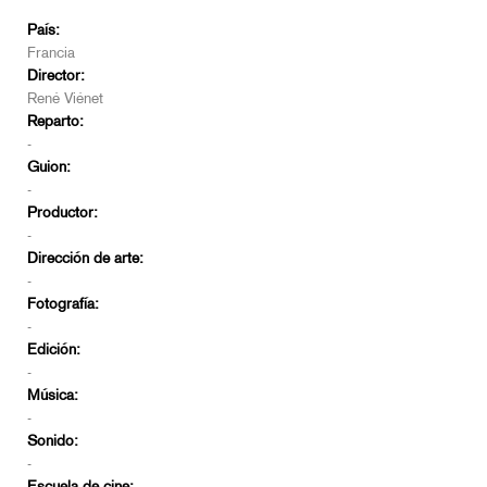
País:
Francia
Director:
René Viénet
Reparto:
-
Guion:
-
Productor:
-
Dirección de arte:
-
Fotografía:
-
Edición:
-
Música:
-
Sonido:
-