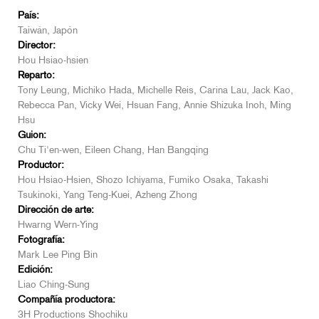
País:
Taiwán, Japón
Director:
Hou Hsiao-hsien
Reparto:
Tony Leung, Michiko Hada, Michelle Reis, Carina Lau, Jack Kao,
Rebecca Pan, Vicky Wei, Hsuan Fang, Annie Shizuka Inoh, Ming
Hsu
Guion:
Chu Ti'en-wen, Eileen Chang, Han Bangqing
Productor:
Hou Hsiao-Hsien, Shozo Ichiyama, Fumiko Osaka, Takashi
Tsukinoki, Yang Teng-Kuei, Azheng Zhong
Dirección de arte:
Hwarng Wern-Ying
Fotografía:
Mark Lee Ping Bin
Edición:
Liao Ching-Sung
Compañía productora:
3H Productions Shochiku