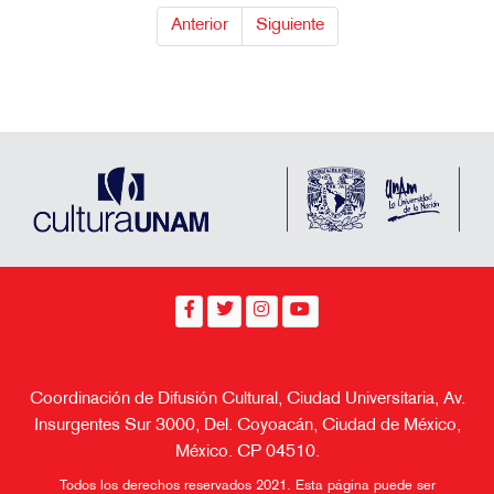
Anterior
Siguiente
Coordinación de Difusión Cultural, Ciudad Universitaria, Av.
Insurgentes Sur 3000, Del. Coyoacán, Ciudad de México,
México. CP 04510.
Todos los derechos reservados 2021. Esta página puede ser