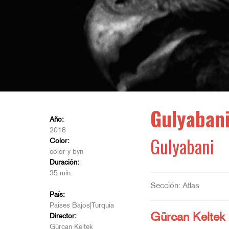
Gulyaban
Año:
2018
Gulyabani
Color:
color y byn
Duración:
35 min.
Sección: Atlas
País:
Países Bajos|Turquía
Gürcan Keltek
Director:
Gürcan Keltek