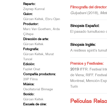
Reparto:
Filmografía del director
Zeynep Kumral
Gulyabani
(2018),
Mete
Guion:
Gürcan Keltek, Ebru Ojen
Productor:
Sinopsis Español:
Marc Van Goethem, Arda
El pasado tumultuoso de
Çiltepe
Dirección de arte:
Gürcan Keltek
Sinopsis Inglés:
Fotografía:
A restless spirit’s tumu
Gürcan Keltek, Murat
Tuncel
Premios y Festivales:
Edición:
2019
IFFR. Festival In
Fazilet Onat
Compañía productora:
de Viena; RIFF. Festiva
29P Films
Montreal, Mención Espec
Música:
Turín
Oscillatorial Binnage
Sonido:
Gürcan Keltek
Películas Rela
Escuela de cine: