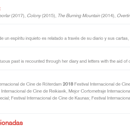
:
orlar
(2017),
Colony
(2015),
The Burning Mountain
(2014),
Overti
 un espíritu inquieto es relatado a través de su diario y sus cartas, 
ltuous past is recounted through her diary and letters with the aid of 
ternacional de Cine de Róterdam
2018
Festival Internacional de Cin
l Internacional de Cine de Reikiavik, Mejor Cortometraje Internacio
ial; Festival Internacional de Cine de Kaunas; Festival Internacion
cionadas