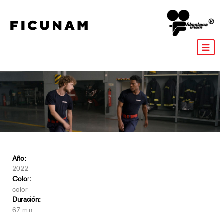
Año:
2022
Color:
color
Duración:
67 min.