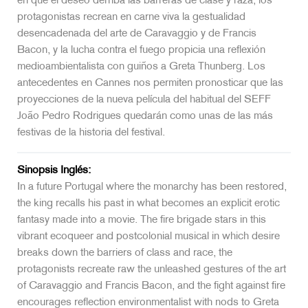
en que el deseo derriba las barreras de clase y raza, los
protagonistas recrean en carne viva la gestualidad
desencadenada del arte de Caravaggio y de Francis
Bacon, y la lucha contra el fuego propicia una reflexión
medioambientalista con guiños a Greta Thunberg. Los
antecedentes en Cannes nos permiten pronosticar que las
proyecciones de la nueva película del habitual del SEFF
João Pedro Rodrigues quedarán como unas de las más
festivas de la historia del festival.
Sinopsis Inglés:
In a future Portugal where the monarchy has been restored,
the king recalls his past in what becomes an explicit erotic
fantasy made into a movie. The fire brigade stars in this
vibrant ecoqueer and postcolonial musical in which desire
breaks down the barriers of class and race, the
protagonists recreate raw the unleashed gestures of the art
of Caravaggio and Francis Bacon, and the fight against fire
encourages reflection environmentalist with nods to Greta