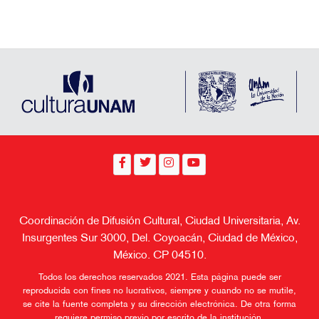
Coordinación de Difusión Cultural, Ciudad Universitaria, Av.
Insurgentes Sur 3000, Del. Coyoacán, Ciudad de México,
México. CP 04510.
Todos los derechos reservados 2021. Esta página puede ser
reproducida con fines no lucrativos, siempre y cuando no se mutile,
se cite la fuente completa y su dirección electrónica. De otra forma
requiere permiso previo por escrito de la institución.