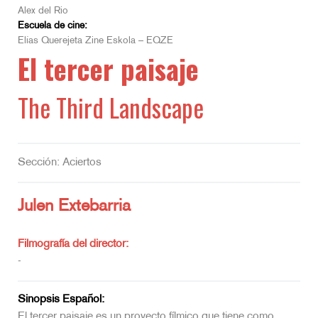
Alex del Rio
Escuela de cine:
Elías Querejeta Zine Eskola – EQZE
El tercer paisaje
The Third Landscape
Sección: Aciertos
Julen Extebarria
Filmografía del director:
-
Sinopsis Español:
El tercer paisaje es un proyecto fílmico que tiene como