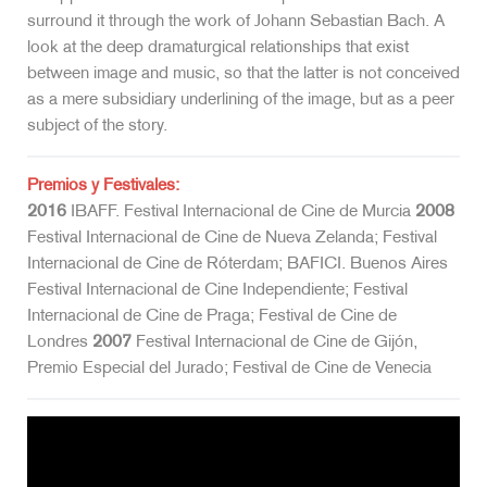
surround it through the work of Johann Sebastian Bach. A
look at the deep dramaturgical relationships that exist
between image and music, so that the latter is not conceived
as a mere subsidiary underlining of the image, but as a peer
subject of the story.
Premios y Festivales:
2016
IBAFF. Festival Internacional de Cine de Murcia
2008
Festival Internacional de Cine de Nueva Zelanda; Festival
Internacional de Cine de Róterdam; BAFICI. Buenos Aires
Festival Internacional de Cine Independiente; Festival
Internacional de Cine de Praga; Festival de Cine de
Londres
2007
Festival Internacional de Cine de Gijón,
Premio Especial del Jurado; Festival de Cine de Venecia