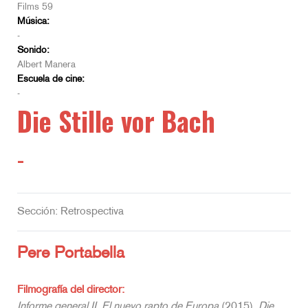
Films 59
Música:
-
Sonido:
Albert Manera
Escuela de cine:
-
Die Stille vor Bach
-
Sección: Retrospectiva
Pere Portabella
Filmografía del director:
Informe general II. El nuevo rapto de Europa
(2015),
Die