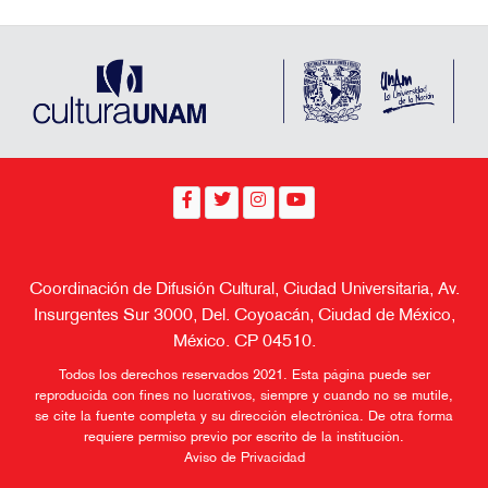
México. CP 04510.
Todos los derechos reservados 2021. Esta página puede ser
reproducida con fines no lucrativos, siempre y cuando no se mutile,
se cite la fuente completa y su dirección electrónica. De otra forma
requiere permiso previo por escrito de la institución.
Aviso de Privacidad