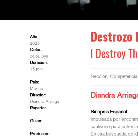
Destrozo 
Año:
2025
I Destroy Th
Color:
color, byn
Duración:
15 min.
Sección: Competencia
País:
México
Diandra Arriag
Director:
Diandra Arriaga
Reparto:
Sinopsis Español:
-
Impulsada por encontrar
Guion:
cautiverio para enfren
-
Productor:
En esa búsqueda de identi