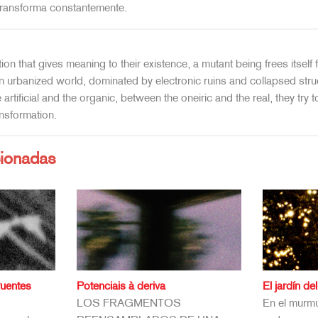
transforma constantemente.
ion that gives meaning to their existence, a mutant being frees itself f
an urbanized world, dominated by electronic ruins and collapsed struc
e artificial and the organic, between the oneiric and the real, they try 
ansformation.
cionadas
Puentes
Potenciais à deriva
El jardín de
LOS FRAGMENTOS
En el murmu