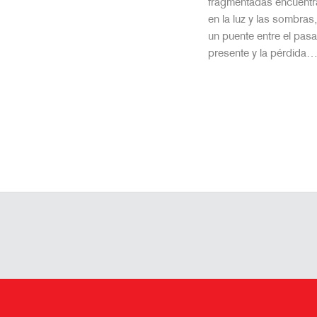
fragmentadas encuentr
en la luz y las sombras
un puente entre el pasa
presente y la pérdida