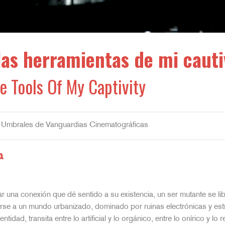
las herramientas de mi cauti
e Tools Of My Captivity
 Umbrales de Vanguardias Cinematográficas
a
 una conexión que dé sentido a su existencia, un ser mutante se lib
tarse a un mundo urbanizado, dominado por ruinas electrónicas y es
dad, transita entre lo artificial y lo orgánico, entre lo onírico y lo r