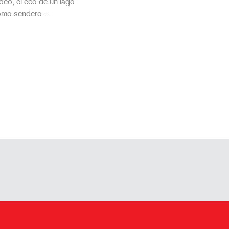
eo, el eco de un lago
 como sendero…