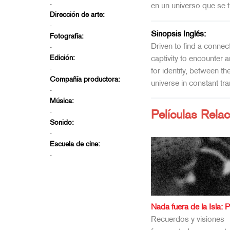
-
en un universo que se 
Dirección de arte:
-
Sinopsis Inglés:
Fotografía:
Driven to find a connect
-
Edición:
captivity to encounter 
-
for identity, between th
Compañía productora:
universe in constant tr
-
Música:
-
Películas Rela
Sonido:
-
Escuela de cine:
-
Nada fuera de la Isla: 
Recuerdos y visiones