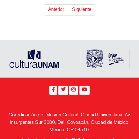
Anterior
Siguiente
Coordinación de Difusión Cultural, Ciudad Universitaria, Av.
Insurgentes Sur 3000, Del. Coyoacán, Ciudad de México,
México. CP 04510.