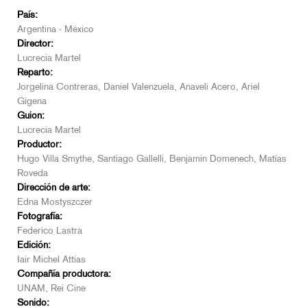
País:
Argentina - México
Director:
Lucrecia Martel
Reparto:
Jorgelina Contreras, Daniel Valenzuela, Anavelí Acero, Ariel
Gigena
Guion:
Lucrecia Martel
Productor:
Hugo Villa Smythe, Santiago Gallelli, Benjamín Domenech, Matías
Roveda
Dirección de arte:
Edna Mostyszczer
Fotografía:
Federico Lastra
Edición:
Iair Michel Attías
Compañía productora:
UNAM, Rei Cine
Sonido: