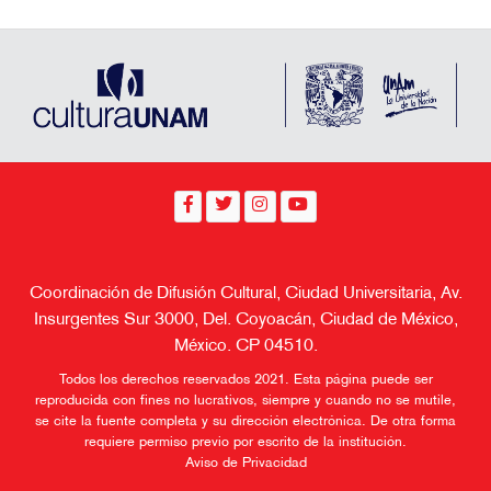
Coordinación de Difusión Cultural, Ciudad Universitaria, Av.
Insurgentes Sur 3000, Del. Coyoacán, Ciudad de México,
México. CP 04510.
Todos los derechos reservados 2021. Esta página puede ser
reproducida con fines no lucrativos, siempre y cuando no se mutile,
se cite la fuente completa y su dirección electrónica. De otra forma
requiere permiso previo por escrito de la institución.
Aviso de Privacidad