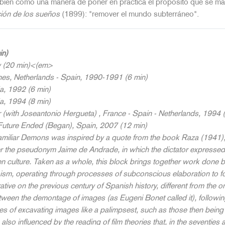
ién como una manera de poner en práctica el propósito que se marc
ción de los sueños
(1899): "remover el mundo subterráneo".
in)
y (20 min)<(em>
nes
, Netherlands - Spain, 1990-1991 (6 min)
a, 1992 (6 min)
a, 1994 (8 min)
r
(with Joseantonio Hergueta) , France - Spain - Netherlands, 1994 
 Future Ended (Began)
, Spain, 2007 (12 min)
amiliar Demons
was inspired by a quote from the book
Raza
(1941),
the pseudonym Jaime de Andrade, in which the dictator expressed hi
ten culture. Taken as a whole, this block brings together work don
ism, operating through processes of subconscious elaboration to fo
tive on the previous century of Spanish history, different from the on
tween the demontage of images (as Eugeni Bonet called it), following
s of excavating images like a palimpsest, such as those then being 
so influenced by the reading of film theories that, in the seventies 