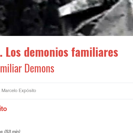
 Los demonios familiares
amiliar Demons
a Marcelo Expósito
ito
s (53 min)