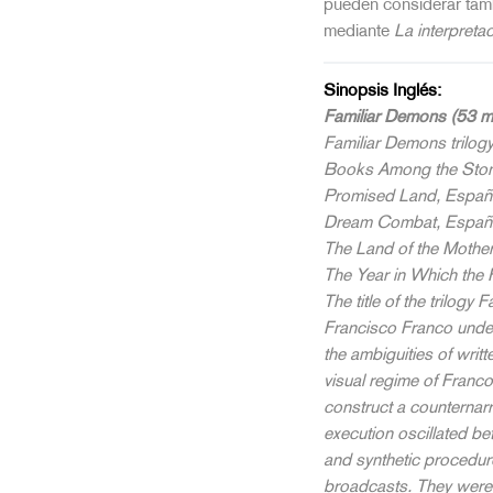
pueden considerar tamb
mediante
La interpreta
Sinopsis Inglés:
Familiar Demons (53 m
Familiar Demons trilog
Books Among the Sto
Promised Land
, Españ
Dream Combat
, Españ
The Land of the Mothe
The Year in Which the
The title of the trilogy
F
Francisco Franco under 
the ambiguities of writ
visual regime of Franco
construct a counternarra
execution oscillated be
and synthetic procedure
broadcasts. They were al