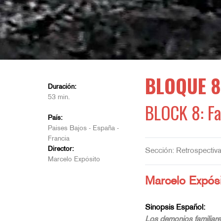
BLOQUE 8.
Duración:
53 min.
BLOCK 8: F
País:
Paises Bajos - España -
Francia
Director:
Sección: Retrospectiv
Marcelo Expósito
Marcelo Expós
Sinopsis Español:
Los demonios familiare