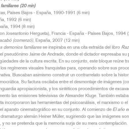
familiares (20 min)
ras
, Países Bajos - España, 1990-1991 (6 min)
ña, 1992 (6 min)
paña, 1994 (8 min)
on Joseantonio Hergueta), Francia - España - Países Bajos, 1994 (
o acabó (comenzó)
, España, 2007 (12 min)
s demonios familiares
se inspiraba en una cita extraída del libro
Raz
el pseudónimo Jaime de Andrade, donde el dictador expresaba su pr
güedades de la cultura escrita. En su conjunto, este bloque reúne 
los regímenes visuales franquistas para, operando sobre sus proce
nativa. Buscaban asimismo construir un contrarrelato sobre la histori
democrática. Su factura oscilaba entre el desmontaje de imágenes (
vanguardia apropiacionista, y los sintéticos procedimientos de exc
to las emisiones televisivas de Alexander Kluge. También estaban in
a incorporaron las herramientas del psicoanálisis, el marxismo o el
del aparato cinematográfico en su conjunto. Al comienzo de
El año e
el dramaturgo alemán Heiner Müller, sugiriendo que las imágenes so
as, y no se pretenda que la memoria surja de su mera contemplación