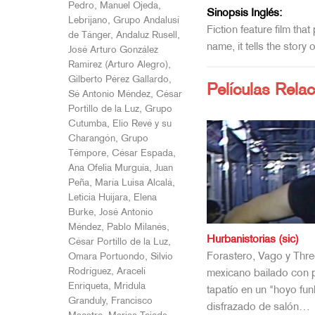
Pedro, Manuel Ojeda,
Sinopsis Inglés:
Lebrijano, Grupo Andalusí
Fiction feature film th
de Tánger, Andaluz Rusell,
name, it tells the stor
José Arturo González
Ramírez (Arturo Alegro),
Gilberto Pérez Gallardo,
Películas Rela
Sé Antonio Méndez, César
Portillo de la Luz, Grupo
Cutumba, Elio Revé y su
Charangón, Grupo
Témpore, César Espada,
Ana Ofelia Murguía, Juan
Peña, María Luisa Alcalá,
Leticia Huijara, Elena
Burke, José Antonio
Méndez, Pablo Milanés,
César Portillo de la Luz,
Omara Portuondo, Silvio
Rodríguez, Aracelí
Enriqueta, Mridula
Granduly, Francisco