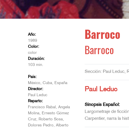
Barroco
Año:
1989
Barroco
Color:
color
Duración:
103 min.
Sección: Paul Leduc, R
País:
México, Cuba, España
Paul Leduc
Director:
Paul Leduc
Reparto:
Sinopsis Español:
Francisco Rabal, Angela
Largometraje de ficció
Molina, Ernesto Gómez
Carpentier, narra la hi
Cruz, Roberto Sosa,
Dolores Pedro, Alberto