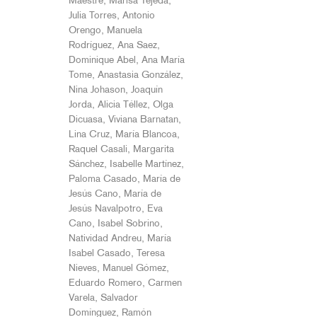
Maestre, Marisa Tejeda,
Julia Torres, Antonio
Orengo, Manuela
Rodríguez, Ana Saez,
Dominique Abel, Ana María
Tome, Anastasia González,
Nina Johason, Joaquín
Jorda, Alicia Téllez, Olga
Dicuasa, Viviana Barnatan,
Lina Cruz, María Blancoa,
Raquel Casali, Margarita
Sánchez, Isabelle Martínez,
Paloma Casado, María de
Jesús Cano, María de
Jesús Navalpotro, Eva
Cano, Isabel Sobrino,
Natividad Andreu, María
Isabel Casado, Teresa
Nieves, Manuel Gómez,
Eduardo Romero, Carmen
Varela, Salvador
Domínguez, Ramón