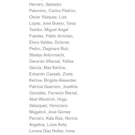
Herrero, Salvador
Palomino, Carlos Padrón,
Oscar Vázquez, Luis
López, José Bueno, Tania
Texidor, Miguel Angel
Fuentes, Pablo Arminan,
Elvira Valdes, Dolores
Pedro, Dagmara Ruiz,
Sibelys Antormachi,
Gerardo Villareal, Yalitza
García, Max Kerlow,
Eduardo Cassab, Ziwta
Kerlow, Brígida Alexander,
Patricia Guerrero, Josefina
González, Farnecio Bernal,
Abel Woolrich, Hugo
Velazquez, Honorario
Magaloni, José Gómez
Parcero, Kala Ruiz, Norma
Angelica, Luisa Avila,
Lorena Díaz Nuñez, Irene