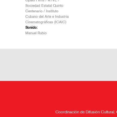
Ópalo Films / RTVE /
Sociedad Estatal Quinto
Centenario / Instituto
Cubano del Arte e Industria
Cinematográficas (ICAIC)
Sonido:
Manuel Rubio
Coordinación de Difusión Cultural,