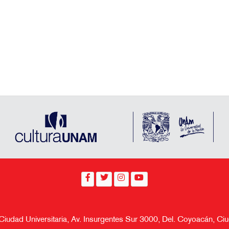
 Ciudad Universitaria, Av. Insurgentes Sur 3000, Del. Coyoacán, 