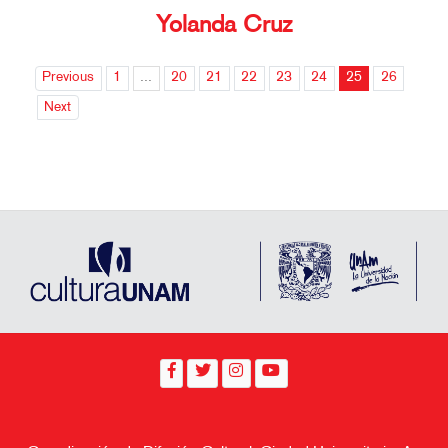
Yolanda Cruz
Previous
1
...
20
21
22
23
24
25
26
Next