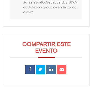
3df92fa5daf6d9edabdafdc2f89d71
d00dfe5d@group.calendar.googl
e.com
COMPARTIR ESTE
EVENTO