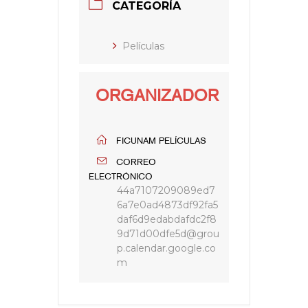
CATEGORÍA
Películas
ORGANIZADOR
FICUNAM PELÍCULAS
CORREO
ELECTRÓNICO
44a7107209089ed7
6a7e0ad4873df92fa5
daf6d9edabdafdc2f8
9d71d00dfe5d@grou
p.calendar.google.co
m