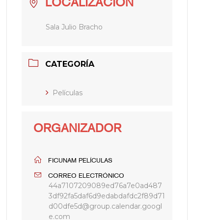
LOCALIZACIÓN
Sala Julio Bracho
CATEGORÍA
Películas
ORGANIZADOR
FICUNAM PELÍCULAS
CORREO ELECTRÓNICO
44a7107209089ed76a7e0ad487
3df92fa5daf6d9edabdafdc2f89d71
d00dfe5d@group.calendar.googl
e.com