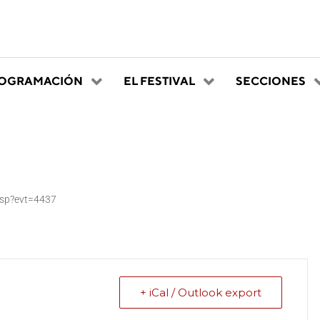
OGRAMACIÓN
EL FESTIVAL
SECCIONES
asp?evt=4437
+ iCal / Outlook export