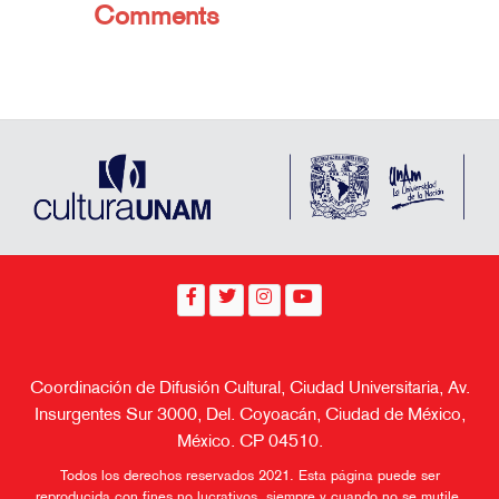
Comments
Coordinación de Difusión Cultural, Ciudad Universitaria, Av.
Insurgentes Sur 3000, Del. Coyoacán, Ciudad de México,
México. CP 04510.
Todos los derechos reservados 2021. Esta página puede ser
reproducida con fines no lucrativos, siempre y cuando no se mutile,