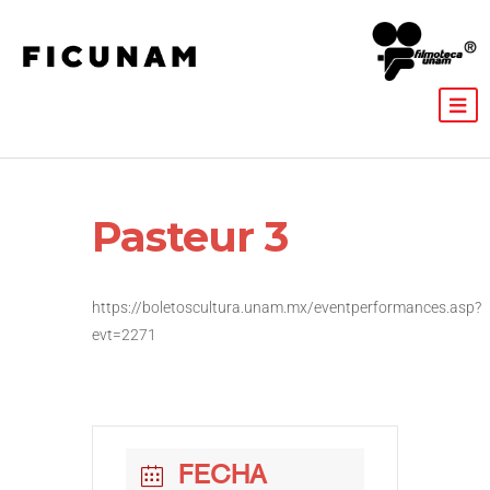
Pasteur 3
https://boletoscultura.unam.mx/eventperformances.asp?
evt=2271
FECHA