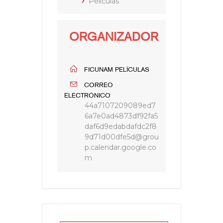
Películas
ORGANIZADOR
FICUNAM PELÍCULAS
CORREO
ELECTRÓNICO
44a7107209089ed7
6a7e0ad4873df92fa5
daf6d9edabdafdc2f8
9d71d00dfe5d@grou
p.calendar.google.co
m