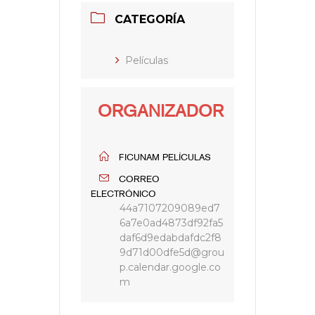
CATEGORÍA
Películas
ORGANIZADOR
FICUNAM PELÍCULAS
CORREO
ELECTRÓNICO
44a7107209089ed7
6a7e0ad4873df92fa5
daf6d9edabdafdc2f8
9d71d00dfe5d@grou
p.calendar.google.co
m