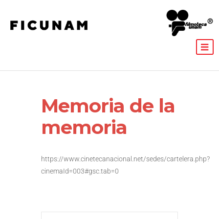
Memoria de la
memoria
https://www.cinetecanacional.net/sedes/cartelera.php?
cinemaId=003#gsc.tab=0