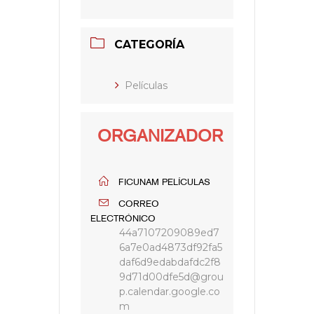
CATEGORÍA
Películas
ORGANIZADOR
FICUNAM PELÍCULAS
CORREO
ELECTRÓNICO
44a7107209089ed7
6a7e0ad4873df92fa5
daf6d9edabdafdc2f8
9d71d00dfe5d@grou
p.calendar.google.co
m