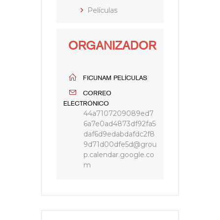
Películas
ORGANIZADOR
FICUNAM PELÍCULAS
CORREO
ELECTRÓNICO
44a7107209089ed7
6a7e0ad4873df92fa5
daf6d9edabdafdc2f8
9d71d00dfe5d@grou
p.calendar.google.co
m