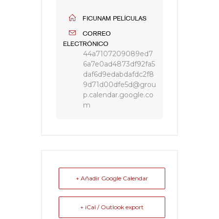
FICUNAM PELÍCULAS
CORREO
ELECTRÓNICO
44a7107209089ed7
6a7e0ad4873df92fa5
daf6d9edabdafdc2f8
9d71d00dfe5d@grou
p.calendar.google.co
m
+ Añadir Google Calendar
+ iCal / Outlook export